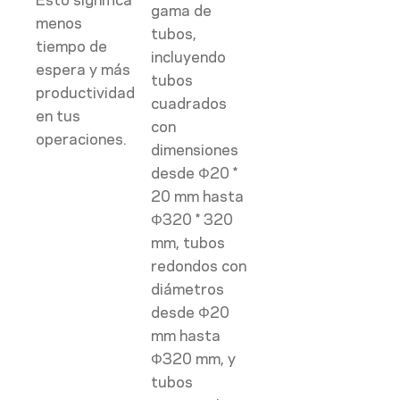
Esto significa
gama de
menos
tubos,
tiempo de
incluyendo
espera y más
tubos
productividad
cuadrados
en tus
con
operaciones.
dimensiones
desde Φ20 *
20 mm hasta
Φ320 * 320
mm, tubos
redondos con
diámetros
desde Φ20
mm hasta
Φ320 mm, y
tubos