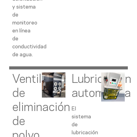
y sistema
de
monitoreo
en línea
de
conductividad
de agua.
Ventilador
Lubricación
de
automática
eliminación
El
sistema
de
de
polvo
lubricación