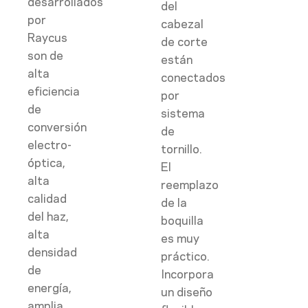
desarrollados
del
por
cabezal
Raycus
de corte
son de
están
alta
conectados
eficiencia
por
de
sistema
conversión
de
electro-
tornillo.
óptica,
El
alta
reemplazo
calidad
de la
del haz,
boquilla
alta
es muy
densidad
práctico.
de
Incorpora
energía,
un diseño
amplia