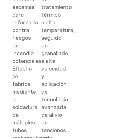
escamas
tratamiento
para
térmico
reforzarla
a alta
contra
temperatura,
riesgos
seguido
de
de
incendio
granallado
potenciales.
a alta
El lecho
velocidad
se
y
fabrica
aplicación
mediante
de
la
tecnología
soldadura
avanzada
de
de alivio
múltiples
de
tubos
tensiones.