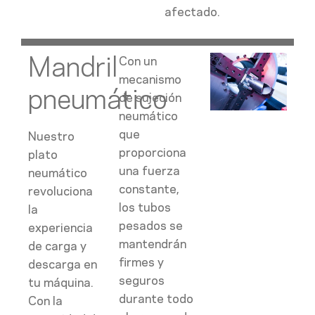
afectado.
Mandril
Con un
mecanismo
pneumático
de sujeción
neumático
que
Nuestro
proporciona
plato
una fuerza
neumático
constante,
revoluciona
los tubos
la
pesados se
experiencia
mantendrán
de carga y
firmes y
descarga en
seguros
tu máquina.
durante todo
Con la