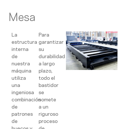
Mesa
La
Para
estructura
garantizar
interna
su
de
durabilidad
nuestra
a largo
máquina
plazo,
utiliza
todo el
una
bastidor
ingeniosa
se
combinación
somete
de
a un
patrones
riguroso
de
proceso
huecos y
de