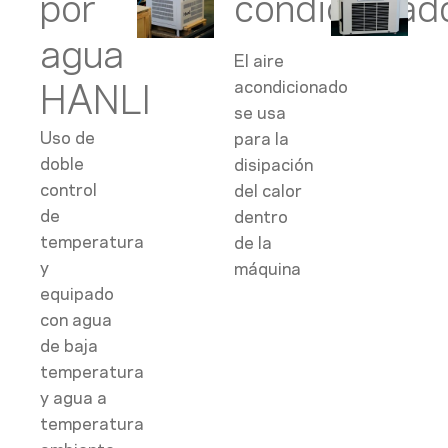
por
condicionad
agua
El aire
acondicionado
HANLI
se usa
Uso de
para la
doble
disipación
control
del calor
de
dentro
temperatura
de la
y
máquina
equipado
con agua
de baja
temperatura
y agua a
temperatura