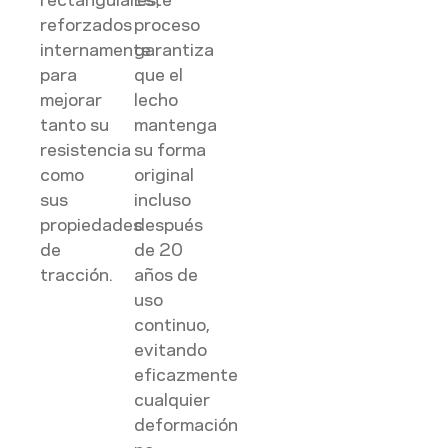
rectangulares,
Este
reforzados
proceso
internamente
garantiza
para
que el
mejorar
lecho
tanto su
mantenga
resistencia
su forma
como
original
sus
incluso
propiedades
después
de
de 20
tracción.
años de
uso
continuo,
evitando
eficazmente
cualquier
deformación