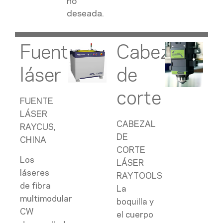
no
deseada.
Fuente
Cabezal
láser
de
corte
FUENTE
LÁSER
CABEZAL
RAYCUS,
DE
CHINA
CORTE
Los
LÁSER
láseres
RAYTOOLS
de fibra
La
multimodular
boquilla y
CW
el cuerpo